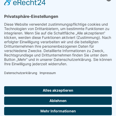
Datenschutz
Adresse:
Eichenallee
42, 16767
Leegebruch
Telefon:
03304 -
200 54 25
Email:
info@meyer-
wassertechnik.de
Copyright © 2020. All Rights Reserved.