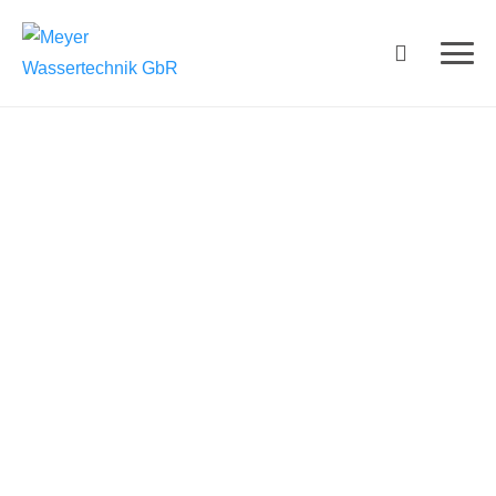
LEISTUNGEN
Schwim
mbadte
chnik
Mehr erfahren
LEISTUNGEN