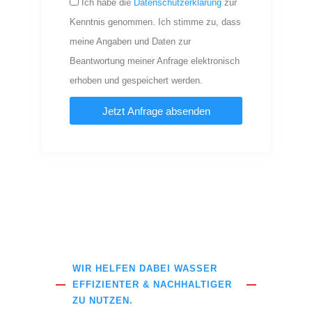
Ich habe die
Datenschutzerklärung
zur
Kenntnis genommen. Ich stimme zu, dass
meine Angaben und Daten zur
Beantwortung meiner Anfrage elektronisch
erhoben und gespeichert werden.
Jetzt Anfrage absenden
A
l
t
e
r
n
a
WIR HELFEN DABEI WASSER
t
EFFIZIENTER & NACHHALTIGER
i
ZU NUTZEN.
v