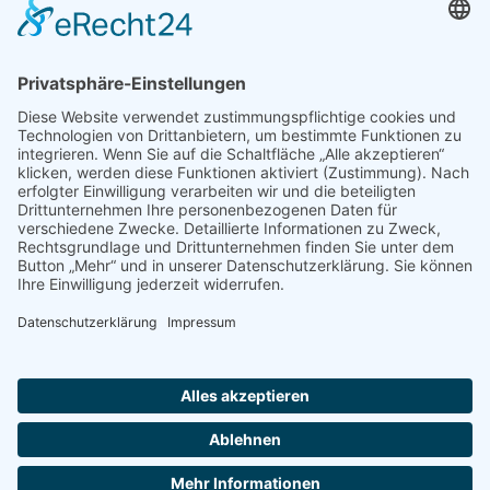
Impressum
Datenschutz
Adresse:
Eichenallee
42, 16767
Leegebruch
Telefon:
03304 - 200
54 25
Email:
info@meyer-
wassertechnik.de
Copyright © 2020. All Rights Reserved.